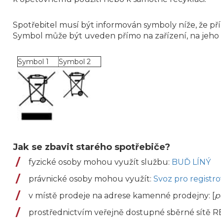
Spotřebitel musí být informován symboly níže, že p
Symbol může být uveden přímo na zařízení, na jeho o
Symbol 1
Symbol 2
Jak se zbavit starého spotřebiče?
fyzické osoby mohou využít službu:
BUĎ LÍNÝ
právnické osoby mohou využít:
Svoz pro registr
v místě prodeje na adrese kamenné prodejny: [
p
prostřednictvím veřejně dostupné sběrné sítě RE