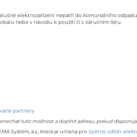
říslušné elektrozařízení nepatří do komunálního odpadu
balu nebo v návodu k použití či v záručním listu.
ované partnery
onechat tuto možnost a doplnit adresu, pokud disponu
MA Systém, a.s., která je určena pro
zpětný odběr elekt