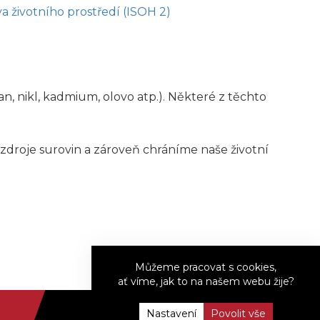
va životního prostředí (ISOH 2)
n, nikl, kadmium, olovo atp.). Některé z těchto
zdroje surovin a zároveň chráníme naše životní
Můžeme pracovat s cookies,
ať víme, jak to na našem webu žije?
Copyright © 2022
Nastavení