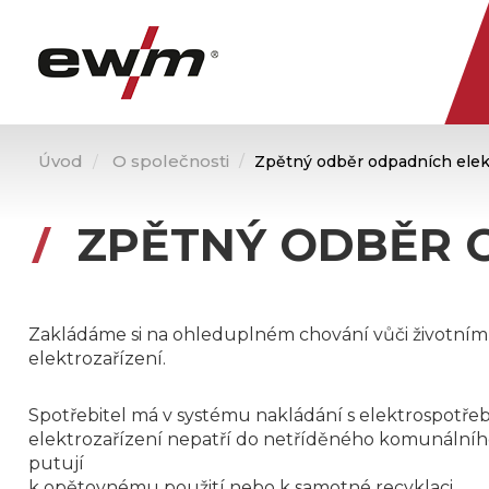
Úvod
O společnosti
Zpětný odběr odpadních elek
ZPĚTNÝ ODBĚR 
Zakládáme si na ohleduplném chování vůči životnímu 
elektrozařízení.
Spotřebitel má v systému nakládání s elektrospotřebi
elektrozařízení nepatří do netříděného komunálního
putují
k opětovnému použití nebo k samotné recyklaci.