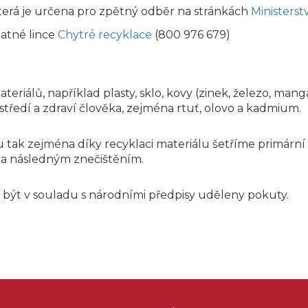
terá je určena pro zpětný odběr na stránkách
Ministerst
latné lince
Chytré recyklace
(800 976 679)
iálů, například plasty, sklo, kovy (zinek, železo, manga
tředí a zdraví člověka, zejména rtuť, olovo a kadmium.
tak zejména díky recyklaci materiálu šetříme primární 
a následným znečištěním.
být v souladu s národními předpisy uděleny pokuty.