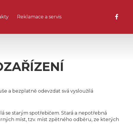
akty
Reklamace a servis
ZAŘÍZENÍ
še a bezplatně odevzdat svá vysloužilá
dělá se starým spotřebičem. Stará a nepotřebná
ných míst, tzv. míst zpětného odběru, ze kterých