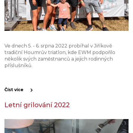
Ve dnech 5. - 6. srpna 2022 probíhal v Jiříkově
tradiční Houmrův triatlon, kde EWM podpořilo
několik svých zaměstnanců a jejich rodinných
příslušníků.
Číst více
Letní grilování 2022