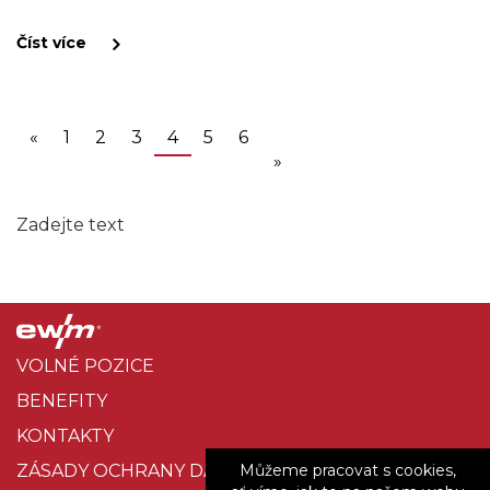
Číst více
(current)
«
1
2
3
4
5
6
»
Zadejte text
VOLNÉ POZICE
BENEFITY
KONTAKTY
ZÁSADY OCHRANY DAT
Můžeme pracovat s cookies,