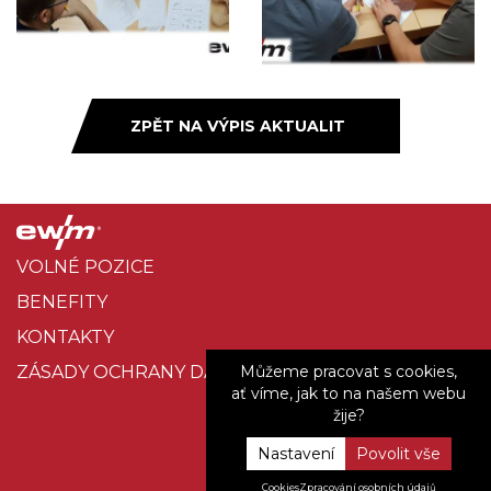
ZPĚT NA VÝPIS AKTUALIT
VOLNÉ POZICE
BENEFITY
KONTAKTY
Můžeme pracovat s cookies,
ZÁSADY OCHRANY DAT
ať víme, jak to na našem webu
žije?
Copyright © 2022
EWM HIGHTEC WELDING s.r.o.
Nastavení
Web vytvořilo
UVM interactive
Cookies
Zpracování osobních údajů